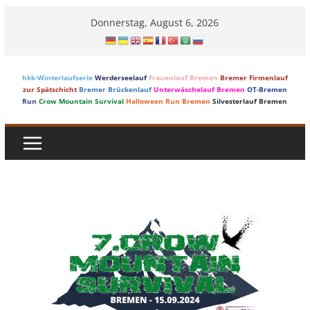
Skip
Donnerstag, August 6, 2026
to
content
hkk-Winterlaufserie
Werderseelauf
Frauenlauf Bremen
Bremer Firmenlauf
zur Spätschicht
Bremer Brückenlauf
Unterwäschelauf Bremen
OT-Bremen
Run
Crow Mountain Survival
Halloween Run Bremen
Silvesterlauf Bremen