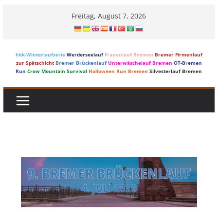
Skip
Freitag, August 7, 2026
to
content
hkk-Winterlaufserie
Werderseelauf
Frauenlauf Bremen
Bremer Firmenlauf
zur Spätschicht
Bremer Brückenlauf
Unterwäschelauf Bremen
OT-Bremen
Run
Crow Mountain Survival
Halloween Run Bremen
Silvesterlauf Bremen