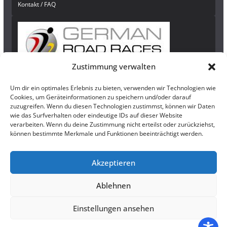
Kontakt / FAQ
Zustimmung verwalten
Um dir ein optimales Erlebnis zu bieten, verwenden wir Technologien wie
Newsletter
Cookies, um Geräteinformationen zu speichern und/oder darauf
zuzugreifen. Wenn du diesen Technologien zustimmst, können wir Daten
Bleibe auf dem Laufenden und abonniere
hier
unseren Newsletter!
wie das Surfverhalten oder eindeutige IDs auf dieser Website
verarbeiten. Wenn du deine Zustimmung nicht erteilst oder zurückziehst,
können bestimmte Merkmale und Funktionen beeinträchtigt werden.
Rechtliches
Akzeptieren
Impressum
|
Datenschutzerklärung
Ablehnen
Einstellungen ansehen
Copyright © 2026
DeinLauffoto.com – Erinnerungen, die