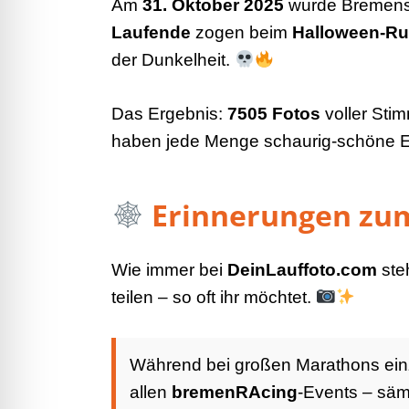
Am
31. Oktober 2025
wurde Bremens 
Laufende
zogen beim
Halloween-R
der Dunkelheit.
Das Ergebnis:
7505 Fotos
voller Sti
haben jede Menge schaurig-schöne E
Erinnerungen zum
Wie immer bei
DeinLauffoto.com
ste
teilen – so oft ihr möchtet.
Während bei großen Marathons einz
allen
bremenRAcing
-Events – sämt