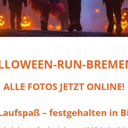
LLOWEEN-RUN-BREMEN
ALLE FOTOS JETZT ONLINE!
Laufspaß – festgehalten in B