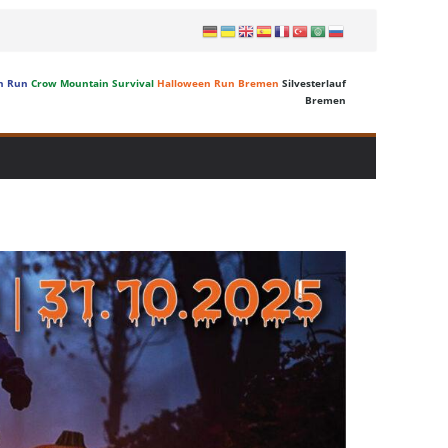
n Run
Crow Mountain Survival
Halloween Run Bremen
Silvesterlauf
Bremen