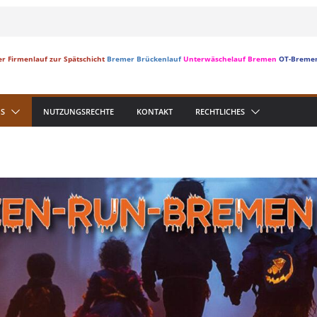
r Firmenlauf zur Spätschicht
Bremer Brückenlauf
Unterwäschelauf Bremen
OT-Breme
S
NUTZUNGSRECHTE
KONTAKT
RECHTLICHES