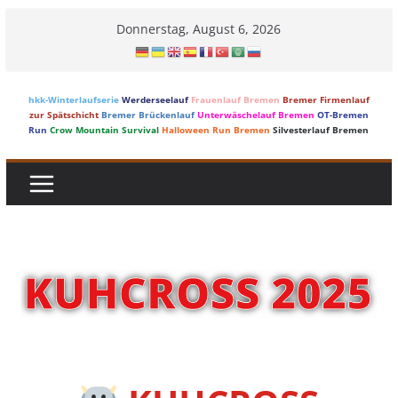
Skip
Donnerstag, August 6, 2026
to
content
hkk-Winterlaufserie
Werderseelauf
Frauenlauf Bremen
Bremer Firmenlauf
zur Spätschicht
Bremer Brückenlauf
Unterwäschelauf Bremen
OT-Bremen
Run
Crow Mountain Survival
Halloween Run Bremen
Silvesterlauf Bremen