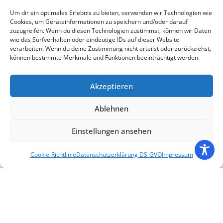
Um dir ein optimales Erlebnis zu bieten, verwenden wir Technologien wie
Cookies, um Geräteinformationen zu speichern und/oder darauf
zuzugreifen. Wenn du diesen Technologien zustimmst, können wir Daten
wie das Surfverhalten oder eindeutige IDs auf dieser Website
verarbeiten. Wenn du deine Zustimmung nicht erteilst oder zurückziehst,
Unsere Projekte
können bestimmte Merkmale und Funktionen beeinträchtigt werden.
Akzeptieren
Ablehnen
Besenlaufende.com
DeinLauffoto.com
EnbyRun.com
Einstellungen ansehen
Cookie-Richtlinie
Datenschutzerklärung DS-GVO
Impressum
Firmenrabatt.com
HelfendeHelden.com
Inklusionslauf.com
Vereinsrabatt.com