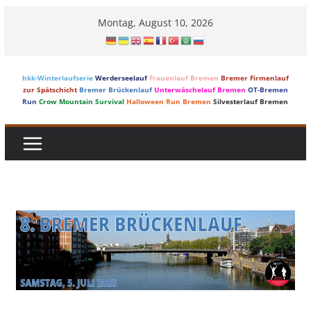
Skip
Montag, August 10, 2026
to
content
hkk-Winterlaufserie
Werderseelauf
Frauenlauf Bremen
Bremer Firmenlauf
zur Spätschicht
Bremer Brückenlauf
Unterwäschelauf Bremen
OT-Bremen
Run
Crow Mountain Survival
Halloween Run Bremen
Silvesterlauf Bremen