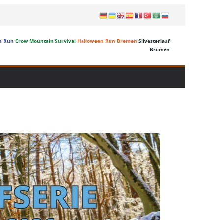
n Run
Crow Mountain Survival
Halloween Run Bremen
Silvesterlauf
Bremen