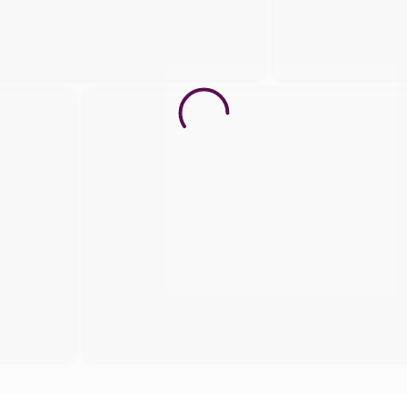
my
KM 0 Start & Ziel Fotos von Tommy
Doescher (Kidsrun)
KM 0 Start & Ziel Kamera 1 (Kidsrun)