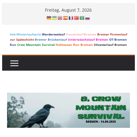
Skip
Freitag, August 7, 2026
to
content
hkk-Winterlaufserie
Werderseelauf
Frauenlauf Bremen
Bremer Firmenlauf
zur Spätschicht
Bremer Brückenlauf
Unterwäschelauf Bremen
OT-Bremen
Run
Crow Mountain Survival
Halloween Run Bremen
Silvesterlauf Bremen