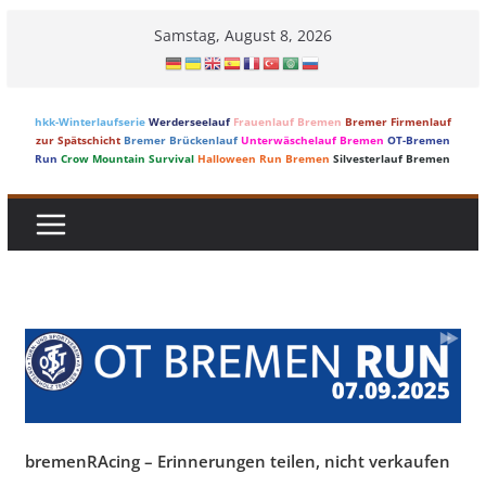
Skip
Samstag, August 8, 2026
to
content
hkk-Winterlaufserie
Werderseelauf
Frauenlauf Bremen
Bremer Firmenlauf
zur Spätschicht
Bremer Brückenlauf
Unterwäschelauf Bremen
OT-Bremen
Run
Crow Mountain Survival
Halloween Run Bremen
Silvesterlauf Bremen
bremenRAcing – Erinnerungen teilen, nicht verkaufen