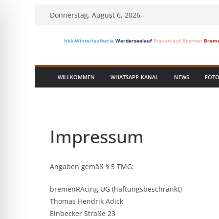
Skip
Donnerstag, August 6, 2026
to
content
hkk-Winterlaufserie
Werderseelauf
Frauenlauf Bremen
Breme
WILLKOMMEN
WHATSAPP-KANAL
NEWS
FOTO
Impressum
Angaben gemäß § 5 TMG:
bremenRAcing UG (haftungsbeschränkt)
Thomas Hendrik Adick
Einbecker Straße 23