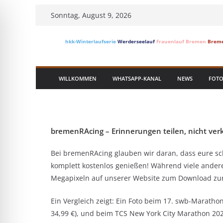
Skip
Sonntag, August 9, 2026
to
content
hkk-Winterlaufserie
Werderseelauf
Frauenlauf Bremen
Breme
WILLKOMMEN
WHATSAPP-KANAL
NEWS
FOTO
bremenRAcing – Erinnerungen teilen, nicht ver
Bei bremenRAcing glauben wir daran, dass eure sch
komplett kostenlos genießen! Während viele andere 
Megapixeln auf unserer Website zum Download zur V
Ein Vergleich zeigt: Ein Foto beim 17. swb-Marathon
34,99 €), und beim TCS New York City Marathon 2022