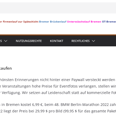
r Firmenlauf zur Spätschicht
Bremer Brückenlauf
Unterwäschelauf Bremen
OT-Breme
S
NUTZUNGSRECHTE
KONTAKT
RECHTLICHES
kaufen
önsten Erinnerungen nicht hinter einer Paywall versteckt werden s
Veranstaltungen hohe Preise für Eventfotos verlangen, stellen wir
erfügung. Wir setzen auf Leidenschaft statt auf kommerzielle Foto
 in Bremen kostet 6,99 €, beim 48. BMW Berlin-Marathon 2022 zahlt 
 liegt der Preis bei 29,99 $ pro Bild (99,95 $ für das gesamte Pak